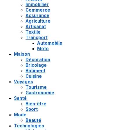
Immobilier
Commerce
Assurance
Agriculture
Artisanat
Textile
Transport
Automobile
Moto
Maison
Décoration
Bricolage
Bâtiment
Cuisine
Voyages
Tourisme
Gastronomie
Santé
Bien-être
Sport
Mode
Beauté
Technologies