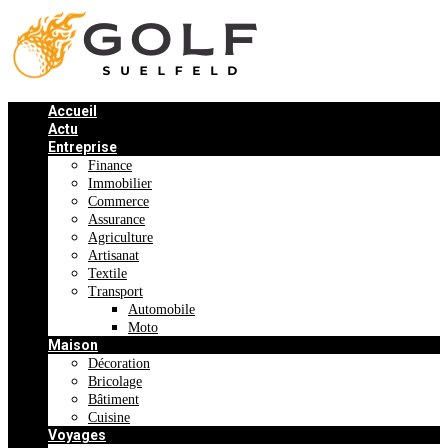
Accueil
Actu
Entreprise
Finance
Immobilier
Commerce
Assurance
Agriculture
Artisanat
Textile
Transport
Automobile
Moto
Maison
Décoration
Bricolage
Bâtiment
Cuisine
Voyages